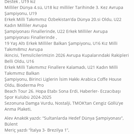
Destek , U19 kız
Milliler Dünya 4.sü, U18 kız milliler Tarihinde 3. Kez Avrupa
Şampiyonu, U19
Erkek Milli Takımımız Özbekistan’da Dünya 20.si Oldu, U22
Kadın Milliler Avrupa
Şampiyonası Finallerinde, U22 Erkek Milliler Avrupa
şampiyonası Finallerinde ,
19 Yaş Altı Erkek Milliler Balkan Şampiyonu, U16 Kız Milli
Takımı8mız Avrupa
ikincisi, Temsilcilerimizin 2026 Avrupa Kupalarındaki Rakipleri
Belli Oldu, U16
Erkek Milli Takımımız Finallere Kalamadı, U21 Kadın Milli
Takımımız Balkan
Şampiyonu, Birinci Liglerin İsim Hakkı Arabica Coffe House
Oldu, Bioderma Pro
Beach Tour 26. Hopa Etabı Sona Erdi, Haberler- Eczacıbaşı
Spor Kulübü 2024-2025
Sezonuna Damga Vurdu, Nostalji, TMOK’tan Cengiz Göllü’ye
Anma Plaketi,
Alev Anakök yazdı: “Sultanlarda Hedef Dünya Şampiyonası”,
Bülent
Meriç yazdı “İtalya 3- Brezilya 1”,