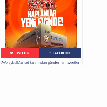
TWITTER
FACEBOOK
@VoleybolManset tarafından gönderilen tweetler
2026 FIVB Erkekler Voleybol Milletler
Filenin Sultanları Şampiyo
Ligi Finallerinin Basın Toplantısı
Kupasıyla Yurda Döndü