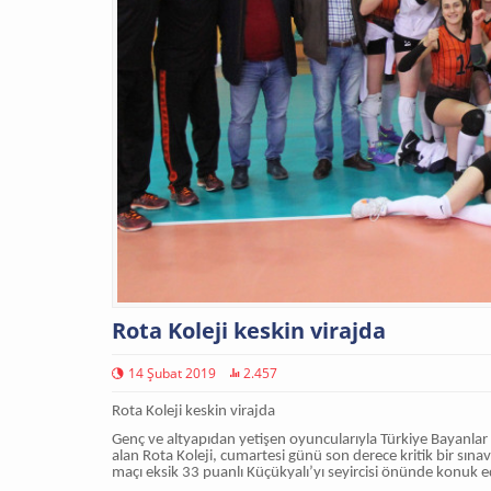
Rota Koleji keskin virajda
14 Şubat 2019
2.457
Rota Koleji keskin virajda
Genç ve altyapıdan yetişen oyuncularıyla Türkiye Bayanlar V
alan Rota Koleji, cumartesi günü son derece kritik bir sın
maçı eksik 33 puanlı Küçükyalı’yı seyircisi önünde konuk 