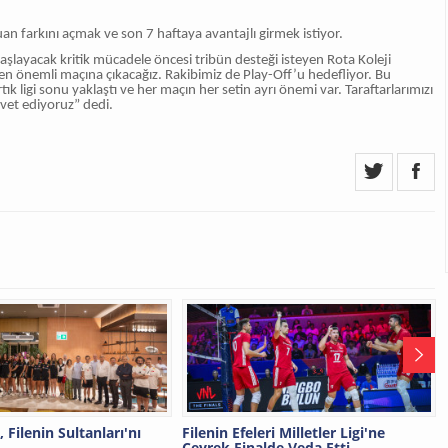
uan farkını açmak ve son 7 haftaya avantajlı girmek istiyor.
layacak kritik mücadele öncesi tribün desteği isteyen Rota Koleji
 önemli maçına çıkacağız. Rakibimiz de Play-Off’u hedefliyor. Bu
tık ligi sonu yaklaştı ve her maçın her setin ayrı önemi var. Taraftarlarımızı
vet ediyoruz” dedi.
, Filenin Sultanları'nı
Filenin Efeleri Milletler Ligi'ne
Çeyrek Finalde Veda Etti