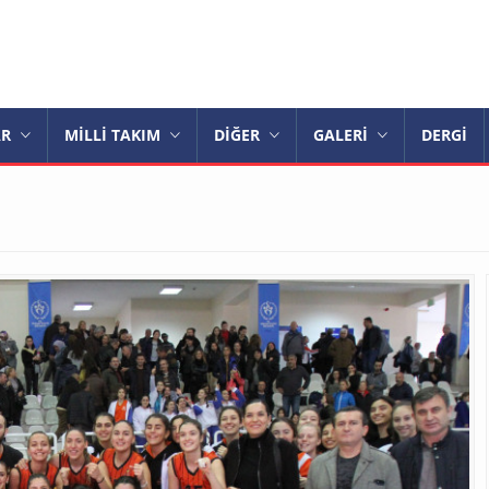
AR
MİLLİ TAKIM
DİĞER
GALERİ
DERGİ