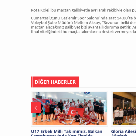
Rota Koleji bu maçtan galibiyetle ayrılarak rakibiyle olan p
Cumartesi günü Gaziemir Spor Salonu’nda saat 14.00’te baş
Voleybol Şube Müdürü Meltem Aksoy, “Sezonun belki de en
maçtan alacağımız galibiyet bizi avantajlı duruma getirir. Ar
final niteliğindeki bu maçta takımlarına destek vermeye da
DİĞER HABERLER
U17 Erkek Milli Takımımız, Balkan
Gloria Ailesi
Şampiyonası'nda Yarı Finalde
Ağırladı