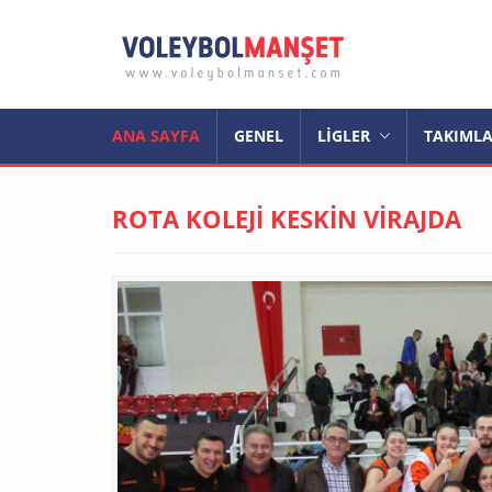
ANA SAYFA
GENEL
LİGLER
TAKIML
ROTA KOLEJİ KESKİN VİRAJDA