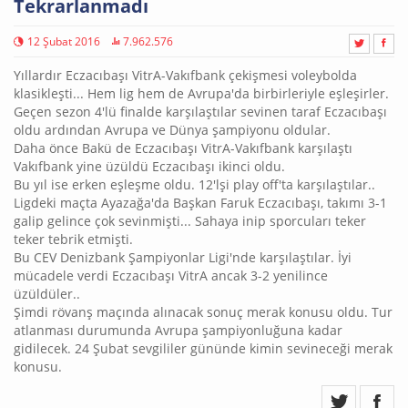
Tekrarlanmadı
12 Şubat 2016
7.962.576
Yıllardır Eczacıbaşı VitrA-Vakıfbank çekişmesi voleybolda
klasikleşti... Hem lig hem de Avrupa'da birbirleriyle eşleşirler.
Geçen sezon 4'lü finalde karşılaştılar sevinen taraf Eczacıbaşı
oldu ardından Avrupa ve Dünya şampiyonu oldular.
Daha önce Bakü de Eczacıbaşı VitrA-Vakıfbank karşılaştı
Vakıfbank yine üzüldü Eczacıbaşı ikinci oldu.
Bu yıl ise erken eşleşme oldu. 12'lşi play off'ta karşılaştılar..
Ligdeki maçta Ayazağa'da Başkan Faruk Eczacıbaşı, takımı 3-1
galip gelince çok sevinmişti... Sahaya inip sporcuları teker
teker tebrik etmişti.
Bu CEV Denizbank Şampiyonlar Ligi'nde karşılaştılar. İyi
mücadele verdi Eczacıbaşı VitrA ancak 3-2 yenilince
üzüldüler..
Şimdi rövanş maçında alınacak sonuç merak konusu oldu. Tur
atlanması durumunda Avrupa şampiyonluğuna kadar
gidilecek. 24 Şubat sevgililer gününde kimin sevineceği merak
konusu.