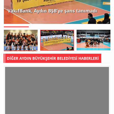
VakıfBank, Aydın BŞB’ye şans tanımadı
DİĞER AYDIN BÜYÜKŞEHİR BELEDİYESİ HABERLERİ