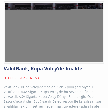
VakıfBank, Kupa Voley’de finalde
30 Nisan 2023
3724
VakıfBank, Kupa Voley’de finalde Son 2 yılın şampiyonu
VakıfBank, AXA Sigorta Kupa Voley’de bu sezon da finale
yükseldi. AXA Sigorta Kupa Voley Dünya Baltacıoğlu Özel
Sezonu’nda Aydın Büyükşehir Belediyespor ile karşılaşan sarı-
siyahlılar rakibini set vermeden mağlup ederek adını finale