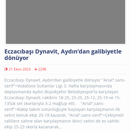
Eczacıbaşı Dynavit, Aydın’dan galibiyetle
dönüyor
21 Ekim 2023
2298
Eczacıbaşı Dynavit, Aydın’dan galibiyetle dönüyor "Arial",sans-
serif">Vodafone Sultanlar Ligi 3. Hafta karşılaşmasında
deplasmanda Aydın Büyükşehir Belediyespor’la karşılaşan
Eczacıbaşı Dynavit, rakibini 18-25, 23-25, 25-12, 25-19 ve 15-
13’lük set skorlarıyla 3-2 mağlup etti. "Arial",sans-
serif">Rakip takım üstünlüğüyle başlayan karşılaşmanın ilk
setini konuk ekip 25-18 kazandı. "Arial",sans-serif">Çekişmeli
rallilere sahne olan karşılaşmanın ikinci setini de ev sahibi
ekip 25-23 skorla kazanarak...