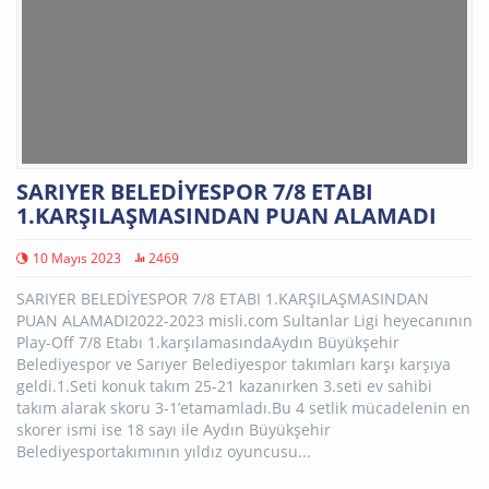
SARIYER BELEDİYESPOR 7/8 ETABI
1.KARŞILAŞMASINDAN PUAN ALAMADI
10 Mayıs 2023
2469
SARIYER BELEDİYESPOR 7/8 ETABI 1.KARŞILAŞMASINDAN
PUAN ALAMADI2022-2023 misli.com Sultanlar Ligi heyecanının
Play-Off 7/8 Etabı 1.karşılamasındaAydın Büyükşehir
Belediyespor ve Sarıyer Belediyespor takımları karşı karşıya
geldi.1.Seti konuk takım 25-21 kazanırken 3.seti ev sahibi
takım alarak skoru 3-1’etamamladı.Bu 4 setlik mücadelenin en
skorer ismi ise 18 sayı ile Aydın Büyükşehir
Belediyesportakımının yıldız oyuncusu...