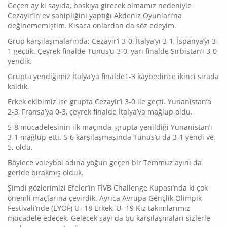
Geçen ay ki sayıda, baskıya girecek olmamız nedeniyle
Cezayir’in ev sahipliğini yaptığı Akdeniz Oyunları’na
değinememiştim. Kısaca onlardan da söz edeyim.
Grup karşılaşmalarında; Cezayir’i 3-0, İtalya’yı 3-1, İspanya’yı 3-
1 geçtik. Çeyrek finalde Tunus’u 3-0, yarı finalde Sırbistan’ı 3-0
yendik.
Grupta yendiğimiz İtalya’ya finalde1-3 kaybedince ikinci sırada
kaldık.
Erkek ekibimiz ise grupta Cezayir’i 3-0 ile geçti. Yunanistan’a
2-3, Fransa’ya 0-3, çeyrek finalde İtalya’ya mağlup oldu.
5-8 mücadelesinin ilk maçında, grupta yenildiği Yunanistan’ı
3-1 mağlup etti. 5-6 karşılaşmasında Tunus’u da 3-1 yendi ve
5. oldu.
Böylece voleybol adına yoğun geçen bir Temmuz ayını da
geride bırakmış olduk.
Şimdi gözlerimizi Efeler’in FİVB Challenge Kupası’nda ki çok
önemli maçlarına çevirdik. Ayrıca Avrupa Gençlik Olimpik
Festivali’nde (EYOF) U- 18 Erkek, U- 19 Kız takımlarımız
mücadele edecek. Gelecek sayı da bu karşılaşmaları sizlerle