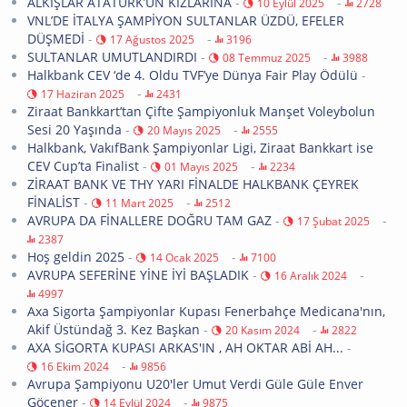
ALKIŞLAR ATATÜRK’ÜN KIZLARINA
-
-
10 Eylül 2025
2728
VNL’DE İTALYA ŞAMPİYON SULTANLAR ÜZDÜ, EFELER
DÜŞMEDİ
-
-
17 Ağustos 2025
3196
SULTANLAR UMUTLANDIRDI
-
-
08 Temmuz 2025
3988
Halkbank CEV ‘de 4. Oldu TVF’ye Dünya Fair Play Ödülü
-
-
17 Haziran 2025
2431
Ziraat Bankkart’tan Çifte Şampiyonluk Manşet Voleybolun
Sesi 20 Yaşında
-
-
20 Mayıs 2025
2555
Halkbank, VakıfBank Şampiyonlar Ligi, Ziraat Bankkart ise
CEV Cup’ta Finalist
-
-
01 Mayıs 2025
2234
ZİRAAT BANK VE THY YARI FİNALDE HALKBANK ÇEYREK
FİNALİST
-
-
11 Mart 2025
2512
AVRUPA DA FİNALLERE DOĞRU TAM GAZ
-
-
17 Şubat 2025
2387
Hoş geldin 2025
-
-
14 Ocak 2025
7100
AVRUPA SEFERİNE YİNE İYİ BAŞLADIK
-
-
16 Aralık 2024
4997
Axa Sigorta Şampiyonlar Kupası Fenerbahçe Medicana'nın,
Akif Üstündağ 3. Kez Başkan
-
-
20 Kasım 2024
2822
AXA SİGORTA KUPASI ARKAS'IN , AH OKTAR ABİ AH...
-
-
16 Ekim 2024
9856
Avrupa Şampiyonu U20'ler Umut Verdi Güle Güle Enver
Göçener
-
-
14 Eylül 2024
9875