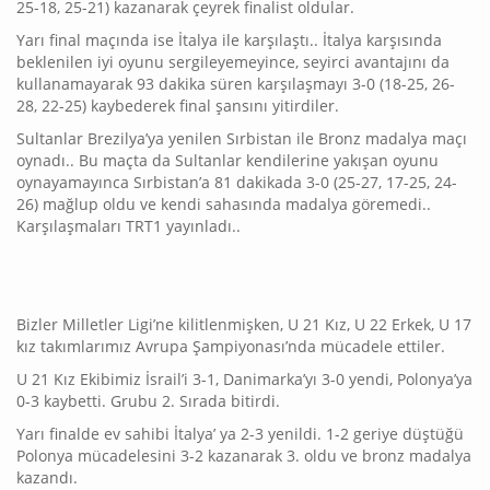
25-18, 25-21) kazanarak çeyrek finalist oldular.
Yarı final maçında ise İtalya ile karşılaştı.. İtalya karşısında
beklenilen iyi oyunu sergileyemeyince, seyirci avantajını da
kullanamayarak 93 dakika süren karşılaşmayı 3-0 (18-25, 26-
28, 22-25) kaybederek final şansını yitirdiler.
Sultanlar Brezilya’ya yenilen Sırbistan ile Bronz madalya maçı
oynadı.. Bu maçta da Sultanlar kendilerine yakışan oyunu
oynayamayınca Sırbistan’a 81 dakikada 3-0 (25-27, 17-25, 24-
26) mağlup oldu ve kendi sahasında madalya göremedi..
Karşılaşmaları TRT1 yayınladı..
Bizler Milletler Ligi’ne kilitlenmişken, U 21 Kız, U 22 Erkek, U 17
kız takımlarımız Avrupa Şampiyonası’nda mücadele ettiler.
U 21 Kız Ekibimiz İsrail’i 3-1, Danimarka’yı 3-0 yendi, Polonya’ya
0-3 kaybetti. Grubu 2. Sırada bitirdi.
Yarı finalde ev sahibi İtalya’ ya 2-3 yenildi. 1-2 geriye düştüğü
Polonya mücadelesini 3-2 kazanarak 3. oldu ve bronz madalya
kazandı.