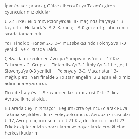
İpar (pasör çaprazı), Gülce (libero) Ruya Takım’a giren
oyuncularımız oldular.
U 22 Erkek ekibimiz, Polonya’daki ilk maçında İtalya’ya 1-3
kaybetti. Hollanda’yı 3-2, Karadağ’ı 3-0 geçerek grubu ikinci
sırada tamamladı.
Yarı Finalde Fransa’ 2-3, 3-4 müsabakasında Polonya’ya 1-3
yenildi ve 4. sırada kaldı.
Çekya’da düzenlenen Avrupa Şampiyonası’nda U 17 Kız
Takımımız 2. Grupta; Finlandiya’yı 3-2, İtalya’yı 3-1 ile geçti.
Slovenya’ya 0-3 yenildi. Polonya’yı 3-0, Macaristan’ı 3-1
mağlup etti. Yarı finalde Sırbistan engelini 3-2 aşan ekibimiz
adını finale yazdırdı.
Finalde İtalya’ya 1-3 kaybeden kızlarımız üst üste 2. kez
Avrupa ikincisi oldu.
Bu arada Ceylin (smaçör), Begüm (orta oyuncu) olarak Rüya
Takıma seçildiler. Bu iki voleybolcumuzu, Avrupa ikincisi olan
U 17, Avrupa üçüncüsü olan U 21 Kız, dördüncü olan U 22
Erkek ekiplerimizin sporcularını ve başarılarda emeği olan
herkesi kutlarım.