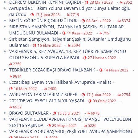
DEPREM ÜLKENİN KEYFİNİ KAÇIRDI
-
-
28 Mart 2023
2352
Avrupa’da 5 Takım Yoluna Devam Ediyor Dünya Baltacıoğlu
da Üzdü
-
-
17 Şubat 2023
7719
METİN GÖRGÜN E ÇOK ÜZÜLDÜK
-
-
08 Aralık 2022
5374
SIRBİSTAN ŞAMPİYON, İTALYANLAR ŞAŞKIN, SULTANLAR
UMDUĞUNU BULAMADI
-
-
11 Kasım 2022
719
Sırbistan Şampiyon, İtalyanlar Şaşkın, Sultanlar Umduğunu
Bulamadı
-
-
16 Ekim 2022
2594
VAKIFBANK 5. KEZ AVRUPA, 13. KEZ TÜRKİYE ŞAMPİYONU
OLDU SEZONU 5 KUPAYLA KAPADI
-
-
27 Haziran 2022
2359
TEBRİKLER ECZACIBAŞI BRAVO HALKBANK
-
-
14 Nisan 2022
9814
Eczacıbaşı Dynavit ve Halkbank Avrupa’da Finalist
-
-
16 Mart 2022
2400
AVRUPA’DA TAKIMLARIMIZ SÜPER
-
-
17 Şubat 2022
2754
2021’DE VOLEYBOL ALTIN YIL YAŞADI
-
-
09 Ocak 2022
6932
BRAVO SULTANLAR
-
-
15 Eylül 2021
6978
VAKIFBANK CCL’DE AVRUPA İKİNCİSİ, MANŞET VOLEYBOLUN
SESİ 16 YAŞINDA
-
-
29 Mayıs 2021
5226
VAKIFBANK ZORU BAŞARDI, YEŞİLYURT AVRUPA ŞAMPİYONU
-
-
25 Nisan 2021
8038