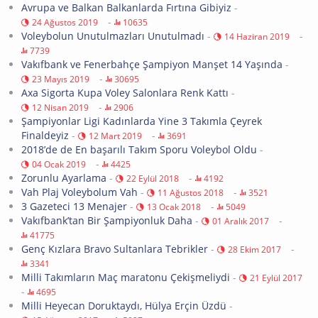
Avrupa ve Balkan Balkanlarda Fırtına Gibiyiz
-
-
24 Ağustos 2019
10635
Voleybolun Unutulmazları Unutulmadı
-
-
14 Haziran 2019
7739
Vakıfbank ve Fenerbahçe Şampiyon Manşet 14 Yaşında
-
-
23 Mayıs 2019
30695
Axa Sigorta Kupa Voley Salonlara Renk Kattı
-
-
12 Nisan 2019
2906
Şampiyonlar Ligi Kadınlarda Yine 3 Takımla Çeyrek
Finaldeyiz
-
-
12 Mart 2019
3691
2018’de de En başarılı Takım Sporu Voleybol Oldu
-
-
04 Ocak 2019
4425
Zorunlu Ayarlama
-
-
22 Eylül 2018
4192
Vah Plaj Voleybolum Vah
-
-
11 Ağustos 2018
3521
3 Gazeteci 13 Menajer
-
-
13 Ocak 2018
5049
Vakıfbank’tan Bir Şampiyonluk Daha
-
-
01 Aralık 2017
41775
Genç Kızlara Bravo Sultanlara Tebrikler
-
-
28 Ekim 2017
3341
Milli Takımların Maç maratonu Çekişmeliydi
-
21 Eylül 2017
-
4695
Milli Heyecan Doruktaydı, Hülya Erçin Üzdü
-