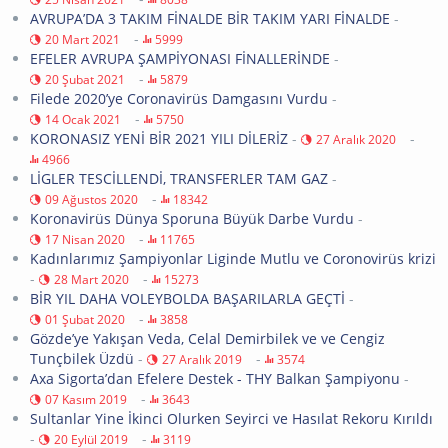
AVRUPA’DA 3 TAKIM FİNALDE BİR TAKIM YARI FİNALDE
-
-
20 Mart 2021
5999
EFELER AVRUPA ŞAMPİYONASI FİNALLERİNDE
-
-
20 Şubat 2021
5879
Filede 2020’ye Coronavirüs Damgasını Vurdu
-
-
14 Ocak 2021
5750
KORONASIZ YENİ BİR 2021 YILI DİLERİZ
-
-
27 Aralık 2020
4966
LİGLER TESCİLLENDİ, TRANSFERLER TAM GAZ
-
-
09 Ağustos 2020
18342
Koronavirüs Dünya Sporuna Büyük Darbe Vurdu
-
-
17 Nisan 2020
11765
Kadınlarımız Şampiyonlar Liginde Mutlu ve Coronovirüs krizi
-
-
28 Mart 2020
15273
BİR YIL DAHA VOLEYBOLDA BAŞARILARLA GEÇTİ
-
-
01 Şubat 2020
3858
Gözde’ye Yakışan Veda, Celal Demirbilek ve ve Cengiz
Tunçbilek Üzdü
-
-
27 Aralık 2019
3574
Axa Sigorta’dan Efelere Destek - THY Balkan Şampiyonu
-
-
07 Kasım 2019
3643
Sultanlar Yine İkinci Olurken Seyirci ve Hasılat Rekoru Kırıldı
-
-
20 Eylül 2019
3119