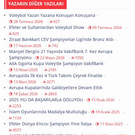
YAZARIN DİĞER YAZILARI
Voleybol Yazan Yazana Konuşan Konuşana
-
-
28 Temmuz 2026
927
Efeler ve Sultanlardan Voleybol Show
-
-
09 Temmuz 2026
825
Ziraat Bankkart CEV Şampiyonlar Ligi’nde Bronz Aldı
-
-
17 Haziran 2026
742
Manşet Dergisi 21 Yaşında VakıfBank 7. Kez Avrupa
Şampiyonu
-
-
22 Mayıs 2026
1056
AXA Sigorta Kupa Voley’de Şampiyon VakıfBank
-
-
13 Nisan 2026
2181
Avrupa’da İlk Kez 4 Türk Takımı Çeyrek Finalde
-
-
13 Mart 2026
3271
Avrupa Kupaları’nda Galibiyetlere Devam Ettik
-
-
18 Şubat 2026
2843
2025 YILI DA BAŞARILARLA DOLUYDU
-
-
15 Ocak 2026
2253
İslam Oyunlarında Madalya Mutluluğu
-
-
19 Aralık 2025
1134
Efeler Dünya 6’ncısı Şampiyon Yine İtalya
-
-
17 Ekim 2025
4577