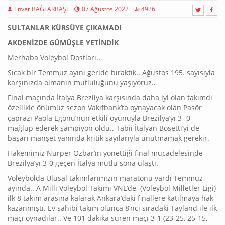
Enver BAĞLARBAŞI
07 Ağustos 2022
4926
SULTANLAR KÜRSÜYE ÇIKAMADI
AKDENİZDE GÜMÜŞLE YETİNDİK
Merhaba Voleybol Dostları..
Sıcak bir Temmuz ayını geride bıraktık.. Ağustos 195. sayısıyla
karşınızda olmanın mutluluğunu yaşıyoruz..
Final maçında İtalya Brezilya karşısında daha iyi olan takımdı
özellikle önümüz sezon Vakıfbank’ta oynayacak olan Pasör
çaprazı Paola Egonu’nun etkili oyunuyla Brezilya’yı 3- 0
mağlup ederek şampiyon oldu.. Tabii İtalyan Bosetti’yi de
başarı manşet yanında kritik sayılarıyla unutmamak gerekir.
Hakemimiz Nurper Özbar’ın yönettiği final mücadelesinde
Brezilya’yı 3-0 geçen İtalya mutlu sona ulaştı.
Voleybolda Ulusal takımlarımızın maratonu vardı Temmuz
ayında.. A Milli Voleybol Takımı VNL’de (Voleybol Milletler Ligi)
ilk 8 takım arasına kalarak Ankara’daki finallere katılmaya hak
kazanmıştı. Ev sahibi takım olunca 8’nci sıradaki Tayland ile ilk
maçı oynadılar.. Ve 101 dakika süren maçı 3-1 (23-25, 25-15,