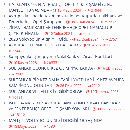
HALKBANK 10. FENERBAHÇE OPET 7. KEZ ŞAMPİYON..
MANŞET 19 YAŞINDA
-
-
15 Mayıs 2024
37944
Avrupa’da Finalde takımımız Kalmadı Kupa’da Halkbank ve
Fenerbahçe Opet Şampiyon
-
-
08 Nisan 2024
397613
ZİRAAT BANKKART VE FENERBAHÇE OPET NAMAĞLUP
ÇEYREK FİNALDE
-
-
18 Şubat 2024
2957
2023 Voleybolun Altın Yılı Oldu
-
-
22 Ocak 2024
2767
AVRUPA SEFERİNE ÇOK İYİ BAŞLADIK
-
-
10 Aralık 2023
2344
Şampiyonlar Şampiyonu VakıfBank ve Ziraat Bankkart
-
-
16 Kasım 2023
20353
SULTANLAR ÜÇÜNCÜ KEZ OLİMPİYATLARDA
-
16 Ekim 2023
-
2487
SULTANLAR BİR KEZ DAHA TARİH YAZDILAR İLK KEZ AVRUPA
ŞAMPİYONU OLDULAR
-
-
26 Eylül 2023
2312
SULTANLAR VE EFELER İYİ GİDİYORLAR
-
-
10 Temmuz 2023
10984
VAKIFBANK 6. KEZ AVRUPA ŞAMPİYONU ZİRAAT BANKKART
ve FENERBAHÇE OPET LİG ŞAMPİYONLARI
-
03 Haziran 2023
-
18112
MANŞET VOLEYBOLUN SESİ DERGİSİ 18 YAŞINDA
-
-
18 Mayıs 2023
1989